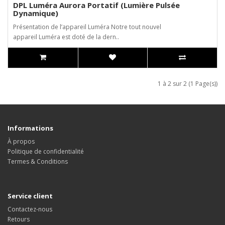
DPL Luméra Aurora Portatif (Lumière Pulsée
Dynamique)
Présentation de l’appareil Luméra Notre tout nouvel
appareil Luméra est doté de la dern..
1 à 2 sur 2 (1 Page(s))
Informations
À propos
Politique de confidentialité
Termes & Conditions
Service client
Contactez-nous
Retours