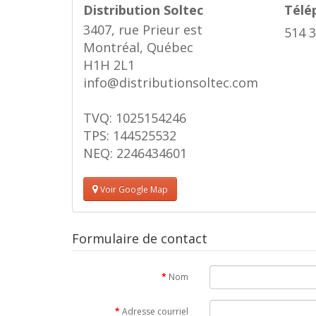
Distribution Soltec
Télé
3407, rue Prieur est
514 
Montréal, Québec
H1H 2L1
info@distributionsoltec.com
TVQ: 1025154246
TPS: 144525532
NEQ: 2246434601
Voir Google Map
Formulaire de contact
Nom
Adresse courriel