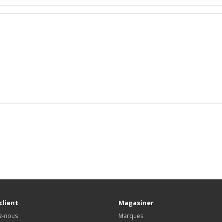
client
Magasiner
z-nous
Marques