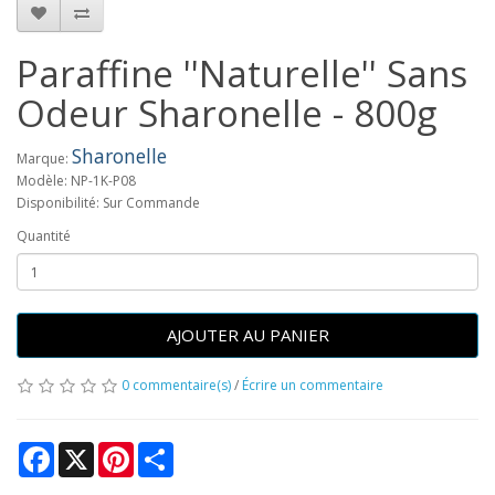
Paraffine ''Naturelle'' Sans
Odeur Sharonelle - 800g
Sharonelle
Marque:
Modèle: NP-1K-P08
Disponibilité: Sur Commande
Quantité
AJOUTER AU PANIER
0 commentaire(s)
/
Écrire un commentaire
Facebook
X
Pinterest
Share